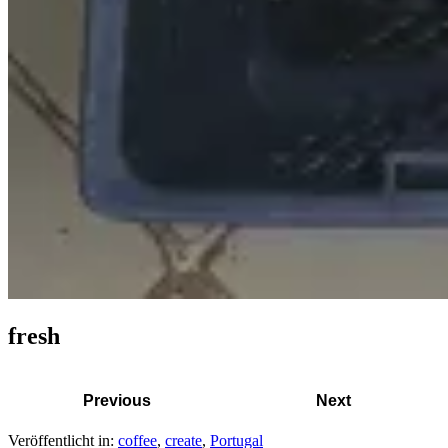
fresh
Previous
Next
Veröffentlicht in:
coffee
,
create
,
Portugal