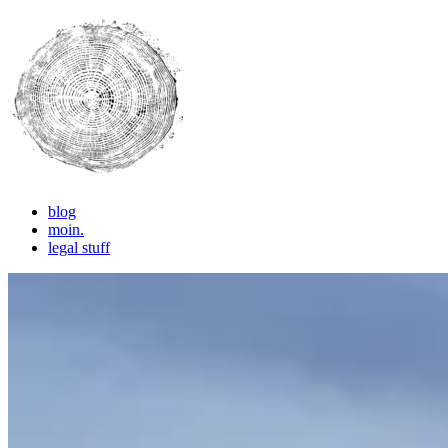
blog
pictures, thoughts, ideas
LET'S CREATE !
moin.
legal stuff