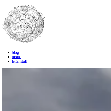
blog
pictures, thoughts, ideas
LET'S CREATE !
moin.
legal stuff